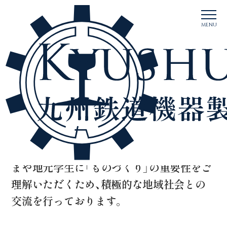
t
o
MENU
g
g
l
e
n
地域社会への取り組み
a
v
i
Community Initiatives
g
a
t
i
o
n
TOP
当社の取り組み
地域社会への取り組み
地域社会への取り組みとして、
地域の皆さ
まや地元学生に「ものづくり」の重要性をご
理解いただくため、
積極的な地域社会との
交流を行っております。