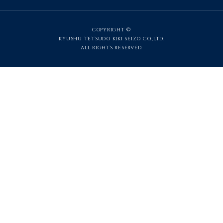
COPYRIGHT ©
KYUSHU TETSUDO KIKI SEIZO CO.,LTD.
ALL RIGHTS RESERVED.