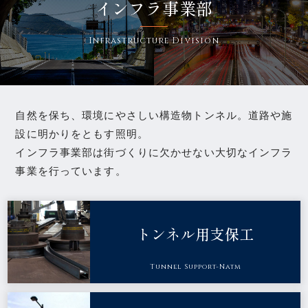
インフラ事業部
Infrastructure Division
自然を保ち、環境にやさしい構造物トンネル。道路や施
設に明かりをともす照明。
インフラ事業部は街づくりに欠かせない大切なインフラ
事業を行っています。
トンネル用支保工
Tunnel Support-Natm