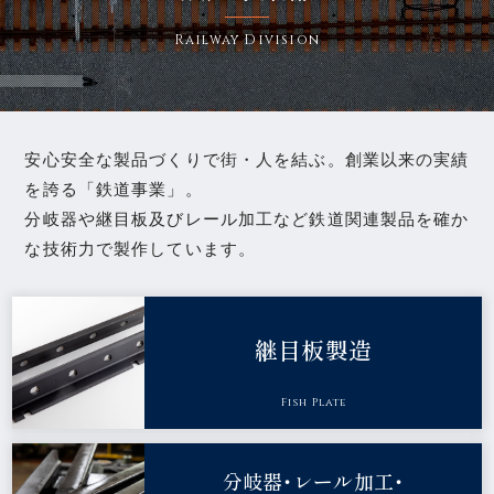
Railway Division
安心安全な製品づくりで街・人を結ぶ。創業以来の実績
を誇る「鉄道事業」。
分岐器や継目板及びレール加工など鉄道関連製品を確か
な技術力で製作しています。
継目板製造
Fish Plate
分岐器・レール加工・