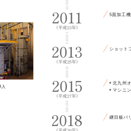
2011
5面加工
（平成23年）
2013
ショット
（平成25年）
2015
北九州
導入
マシニ
（平成27年）
2018
継目板バ
（平成30年）