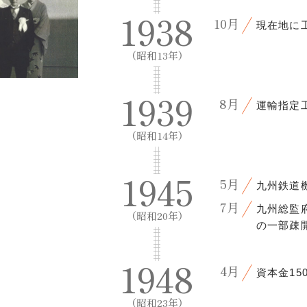
1938
10月
現在地に
（昭和13年）
1939
8月
運輸指定
（昭和14年）
1945
5月
九州鉄道
7月
九州総監
（昭和20年）
の一部疎
1948
4月
資本金15
（昭和23年）