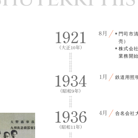
1921
8月
門司市
売）
（大正10年）
株式会
業務開
1934
1月
鉄道用照
（昭和9年）
1936
4月
合名会社大
（昭和11年）