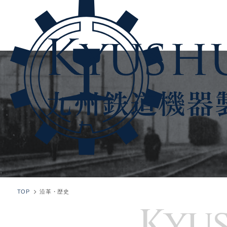
TOP
沿革・歴史
Kyus