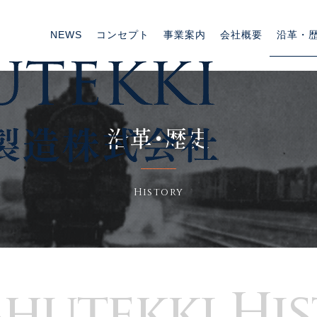
NEWS
コンセプト
事業案内
会社概要
沿革・
沿革・歴史
History
hutekki
Hi