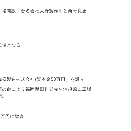
工場開設、合名会社大野製作所と商号変更
工場となる
機器製造株式会社(資本金50万円）を設立
府の命により福岡県田川郡赤村油須原に工場
開。
0万円に増資