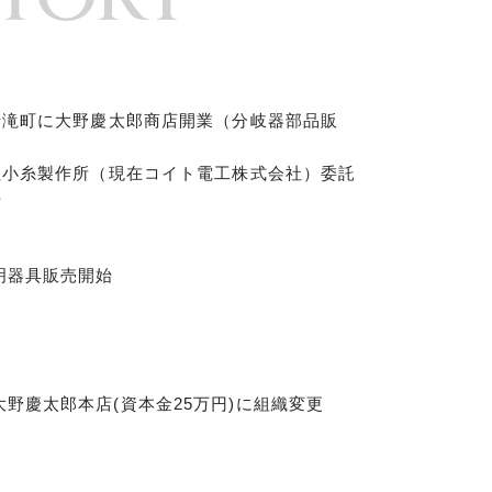
清滝町に大野慶太郎商店開業（分岐器部品販
社小糸製作所（現在コイト電工株式会社）委託
始
明器具販売開始
野慶太郎本店(資本金25万円)に組織変更