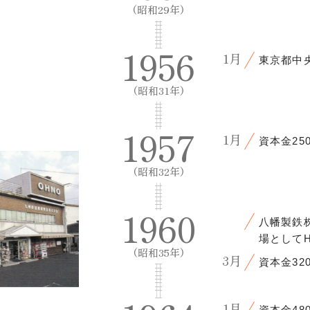
（昭和29年）
1956
1月
東京都中
（昭和31年）
1957
1月
資本金25
（昭和32年）
1960
八幡製鉄
場として
（昭和35年）
3月
資本金32
1月
資本金48